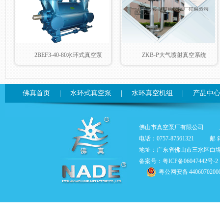
2BEF3-40-80水环式真空泵
ZKB-P大气喷射真空系统
佛真首页
|
水环式真空泵
|
水环真空机组
|
产品中
佛山市真空泵厂有限公司
电话：0757-87561321
邮 箱
地址：广东省佛山市三水区白
备案号：粤ICP备06047442号-2
粤公网安备 4406070200