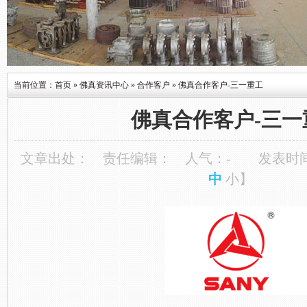
当前位置：
首页
»
佛真资讯中心
»
合作客户
»
佛真合作客户-三一重工
佛真合作客户-三一
文章出处：
责任编辑：
人气：
-
发表时间：
中
小
】