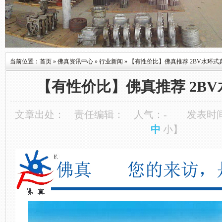
当前位置：
首页
»
佛真资讯中心
»
行业新闻
»
【有性价比】佛真推荐 2BV水环式
【有性价比】佛真推荐 2B
文章出处：
责任编辑：
人气：
-
发表时间：
中
小
】